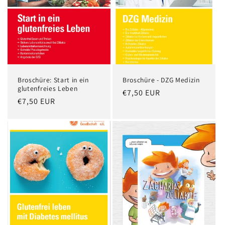
Broschüre: Start in ein
Broschüre - DZG Medizin
glutenfreies Leben
Normaler
€7,50 EUR
Normaler
€7,50 EUR
Preis
Preis