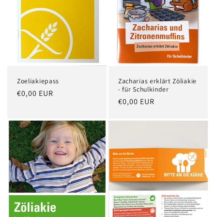
r
i
e
:
Zoeliakiepass
Zacharias erklärt Zöliakie
- für Schulkinder
Normaler
€0,00 EUR
Normaler
€0,00 EUR
Preis
Preis