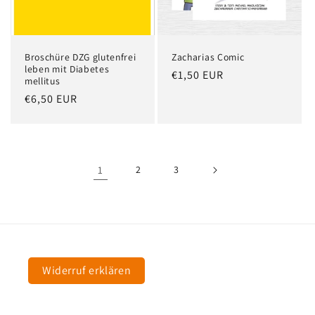
Broschüre DZG glutenfrei
Zacharias Comic
leben mit Diabetes
Normaler
€1,50 EUR
mellitus
Preis
Normaler
€6,50 EUR
Preis
1
2
3
Widerruf erklären