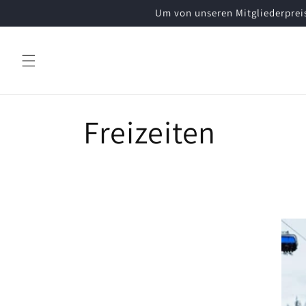
Direkt
Um von unseren Mitgliederpreis
zum
Inhalt
K
Freizeiten
a
t
e
g