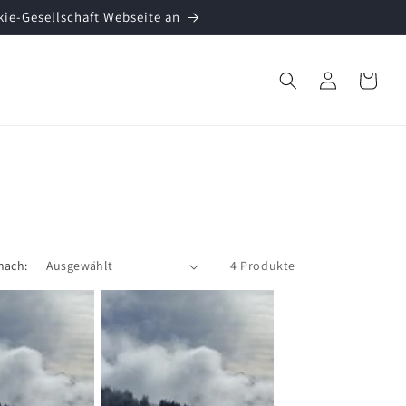
kie-Gesellschaft Webseite an
Einloggen
Warenkorb
nach:
4 Produkte