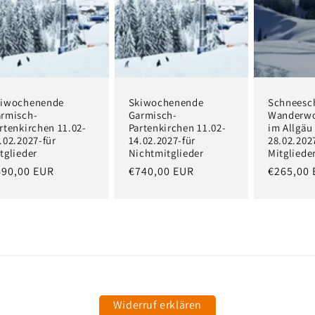
kiwochenende
Skiwochenende
Schneesc
rmisch-
Garmisch-
Wanderw
rtenkirchen 11.02-
Partenkirchen 11.02-
im Allgäu
.02.2027-für
14.02.2027-für
28.02.202
tglieder
Nichtmitglieder
Mitgliede
ormaler
690,00 EUR
Normaler
€740,00 EUR
Normale
€265,00
eis
Preis
Preis
Widerruf erklären