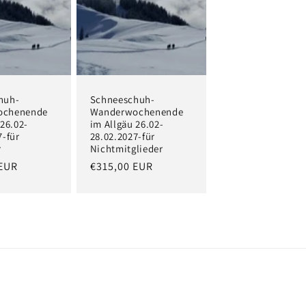
huh-
Schneeschuh-
ochenende
Wanderwochenende
 26.02-
im Allgäu 26.02-
7-für
28.02.2027-für
r
Nichtmitglieder
r
 EUR
Normaler
€315,00 EUR
Preis